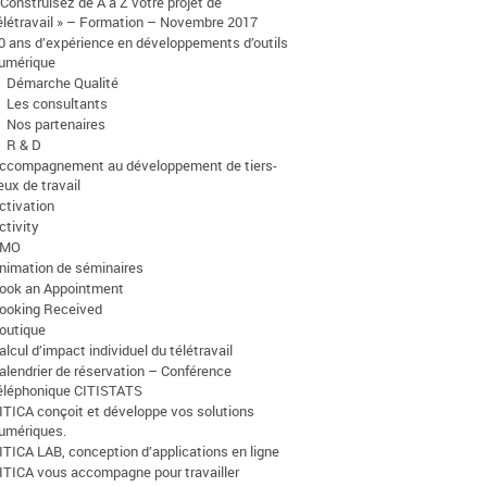
 Construisez de A à Z votre projet de
élétravail » – Formation – Novembre 2017
0 ans d’expérience en développements d’outils
umérique
Démarche Qualité
Les consultants
Nos partenaires
R & D
ccompagnement au développement de tiers-
ieux de travail
ctivation
ctivity
AMO
nimation de séminaires
ook an Appointment
ooking Received
outique
alcul d’impact individuel du télétravail
alendrier de réservation – Conférence
éléphonique CITISTATS
ITICA conçoit et développe vos solutions
umériques.
ITICA LAB, conception d’applications en ligne
ITICA vous accompagne pour travailler