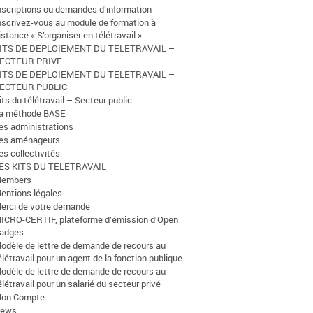
nscriptions ou demandes d’information
nscrivez-vous au module de formation à
istance « S’organiser en télétravail »
ITS DE DEPLOIEMENT DU TELETRAVAIL –
ECTEUR PRIVE
ITS DE DEPLOIEMENT DU TELETRAVAIL –
ECTEUR PUBLIC
its du télétravail – Secteur public
a méthode BASE
es administrations
es aménageurs
es collectivités
ES KITS DU TELETRAVAIL
embers
entions légales
erci de votre demande
ICRO-CERTIF, plateforme d’émission d’Open
adges
odèle de lettre de demande de recours au
élétravail pour un agent de la fonction publique
odèle de lettre de demande de recours au
élétravail pour un salarié du secteur privé
on Compte
ews