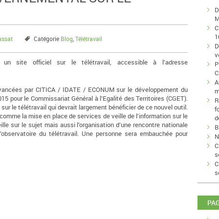
D
M
C
1
assat
Catégorie
Blog
,
Télétravail
D
v
n site officiel sur le télétravail, accessible à l’adresse
P
C
A
s avancées par CITICA / IDATE / ECONUM sur le développement du
m
015 pour le Commissariat Général à l’Egalité des Territoires (CGET).
R
ur le télétravail qui devrait largement bénéficier de ce nouvel outil.
f
mme la mise en place de services de veille de l’information sur le
d
eille sur le sujet mais aussi l’organisation d’une rencontre nationale
B
t d’observatoire du télétravail. Une personne sera embauchée pour
N
C
s
C
s
PA