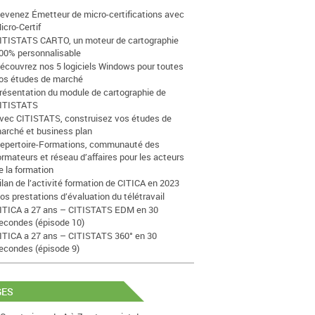
evenez Émetteur de micro-certifications avec
icro-Certif
ITISTATS CARTO, un moteur de cartographie
00% personnalisable
écouvrez nos 5 logiciels Windows pour toutes
os études de marché
résentation du module de cartographie de
ITISTATS
vec CITISTATS, construisez vos études de
arché et business plan
epertoire-Formations, communauté des
ormateurs et réseau d’affaires pour les acteurs
e la formation
ilan de l’activité formation de CITICA en 2023
os prestations d’évaluation du télétravail
ITICA a 27 ans – CITISTATS EDM en 30
econdes (épisode 10)
ITICA a 27 ans – CITISTATS 360° en 30
econdes (épisode 9)
GES