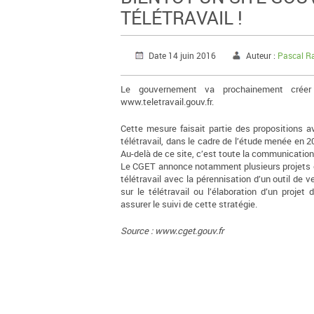
TÉLÉTRAVAIL !
Date 14 juin 2016
Auteur :
Pascal R
Le gouvernement va prochainement créer u
www.teletravail.gouv.fr.
Cette mesure faisait partie des proposition
télétravail, dans le cadre de l’étude menée en 2
Au-delà de ce site, c’est toute la communication s
Le CGET annonce notamment plusieurs projets co
télétravail avec la pérennisation d’un outil de v
sur le télétravail ou l’élaboration d’un proje
assurer le suivi de cette stratégie.
Source : www.cget.gouv.fr