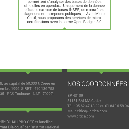
permettent d'analyser des bases de données
officielles en opendata. Uniquement de la donnée
officielle extraite de bases INSEE, de ministères,
d'agences et entreprises publiques, ... Avec Micro-
Certif, nous proposons des services de micro-
certifications avec la norme Open Badges 3.0.
NOS COORDONNÉES
L au capital de 50.000 € Créée en
embre 1996. SIRET : 410 136 758
35 - RCS Toulouse - NAF : 7022Z.
BP 43109
31131 BALMA Cedex
Tél. : 05 62 47 18 22 ou 01 84 16 58 04
Mail :
citica@citica.com
www.citica.com
tifié
"QUALIPRO-CFI"
et labellisé
rmat Dialogue"
par l'Institut National