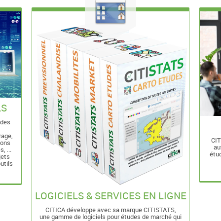
LS
 des
rage,
CIT
ions
au
, ...
étud
jets
utils
LOGICIELS & SERVICES EN LIGNE
CITICA développe avec sa marque CITISTATS,
une gamme de logiciels pour études de marché qui