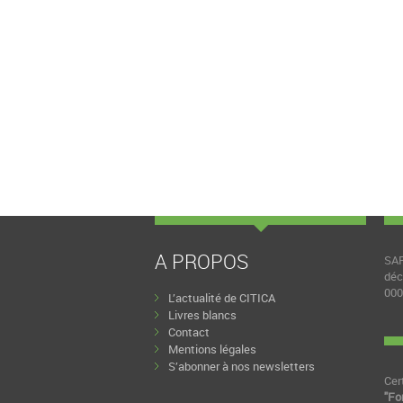
A PROPOS
SAR
déc
000
L’actualité de CITICA
Livres blancs
Contact
Mentions légales
S’abonner à nos newsletters
Cer
"Fo