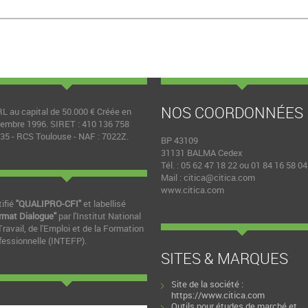
NOS COORDONNÉES
L au capital de 50.000 € Créée en
embre 1996. SIRET : 410 136 758
35 - RCS Toulouse - NAF : 7022Z.
BP 43109
31131 BALMA Cedex
Tél. : 05 62 47 18 22 ou 01 84 16 58 04
Mail :
citica@citica.com
www.citica.com
tifié
"QUALIPRO-CFI"
et labellisé
rmat Dialogue"
par l'Institut National
Travail, de l'Emploi et de la Formation
fessionnelle (INTEFP).
SITES & MARQUES
Site de la société :
https://www.citica.com
Outils pour études de marché et