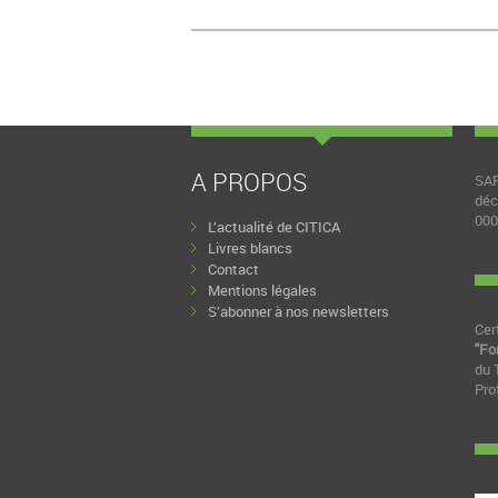
A PROPOS
SAR
déc
000
L’actualité de CITICA
Livres blancs
Contact
Mentions légales
S’abonner à nos newsletters
Cer
"Fo
du 
Pro