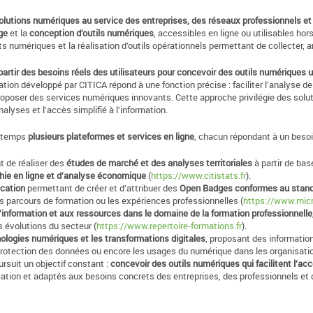
lutions numériques au service des entreprises, des réseaux professionnels et 
ge
et la
conception d’outils numériques
, accessibles en ligne ou utilisables ho
ts numériques et la réalisation d’outils opérationnels permettant de collecter, an
partir des besoins réels des utilisateurs pour concevoir des outils numériques uti
ation développé par CITICA répond à une fonction précise : faciliter l’analyse de
roposer des services numériques innovants. Cette approche privilégie des solut
alyses et l’accès simplifié à l’information.
u temps
plusieurs plateformes et services en ligne
, chacun répondant à un besoi
t de réaliser des
études de marché et des analyses territoriales
à partir de ba
hie en ligne et d’analyse économique
(
https://www.citistats.fr
).
ication
permettant de créer et d’attribuer des
Open Badges conformes au stan
 parcours de formation ou les expériences professionnelles (
https://www.micr
l’information et aux ressources dans le domaine de la formation professionnelle
es évolutions du secteur (
https://www.repertoire-formations.fr
).
hnologies numériques et les transformations digitales
, proposant des informatio
 la protection des données ou encore les usages du numérique dans les organisati
ursuit un objectif constant :
concevoir des outils numériques qui facilitent l’acc
isation et adaptés aux besoins concrets des entreprises, des professionnels et d