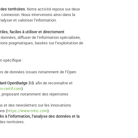
des territoires
. Notre activité repose sur deux
rs connexion. Nous intervenons ainsi dans la
alyser et valoriser l’information.
les, faciles à utiliser et directement
 données, diffuser de l’information spécialisée,
ions pragmatiques, basées sur l’exploitation de
n spécifique :
ses de données issues notamment de l’Open
dard OpenBadge 3.0
, afin de reconnaître et
o-certif.com
).
, proposant notamment des répertoires
ns et des newsletters sur les innovations
ons (
https://www.tntic.com
).
ès à l’information, l’analyse des données et la
es territoires.