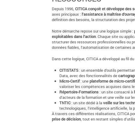
Depuis 1996,
CITICA conçoit et développe des so
axes principaux :
l’assistance à maîtrise d’ouvra
définition des besoins, la structuration des proje
Notre démarche repose sur une logique simple :
exploitables dans l’action
. Chaque site ou applic
structurer des ressources professionnelles ou p
données fiables, l’automatisation de certaines an
Dans cette logique, CITICA a développé au fil d
CITISTATS
: un ensemble d’outils permettan
Data, avec des fonctionnalités de
cartograp
Micro-Certif
: une
plateforme de micro-certif
valoriser les compétences acquises dans les
Répertoire-Formations
: un site consacré à
d’acteurs de la formation et une veille sur l
TNTIC
: un site dédié à la
veille sur les tec
technologiques, l’intelligence artificielle,
À travers ces différentes réalisations, CITICA po
prise de décision
, tout en restant simples d’util