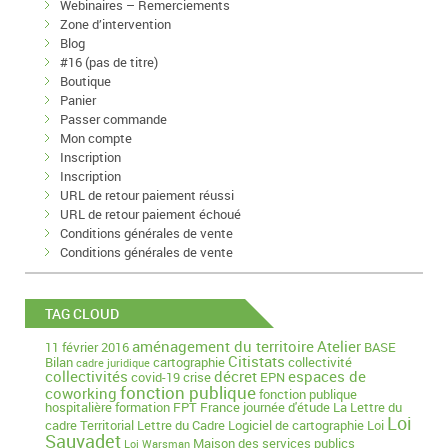
Webinaires – Remerciements
Zone d’intervention
Blog
#16 (pas de titre)
Boutique
Panier
Passer commande
Mon compte
Inscription
Inscription
URL de retour paiement réussi
URL de retour paiement échoué
Conditions générales de vente
Conditions générales de vente
TAG CLOUD
aménagement du territoire
Atelier
11 février 2016
BASE
Citistats
Bilan
cartographie
collectivité
cadre juridique
collectivités
décret
espaces de
covid-19
crise
EPN
fonction publique
coworking
fonction publique
hospitalière
formation
FPT
France
journée d'étude
La Lettre du
Loi
cadre Territorial
Lettre du Cadre
Logiciel de cartographie
Loi
Sauvadet
Maison des services publics
Loi Warsman