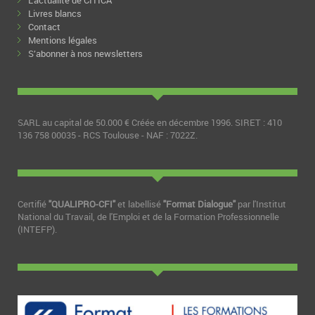
Livres blancs
Contact
Mentions légales
S’abonner à nos newsletters
SARL au capital de 50.000 € Créée en décembre 1996. SIRET : 410
136 758 00035 - RCS Toulouse - NAF : 7022Z.
Certifié
"QUALIPRO-CFI"
et labellisé
"Format Dialogue"
par l'Institut
National du Travail, de l'Emploi et de la Formation Professionnelle
(INTEFP).