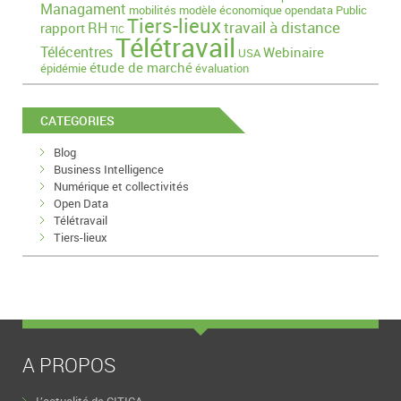
Managament
mobilités
modèle économique
opendata
Public
Tiers-lieux
travail à distance
RH
rapport
TIC
Télétravail
Télécentres
Webinaire
USA
étude de marché
épidémie
évaluation
CATEGORIES
Blog
Business Intelligence
Numérique et collectivités
Open Data
Télétravail
Tiers-lieux
A PROPOS
L’actualité de CITICA