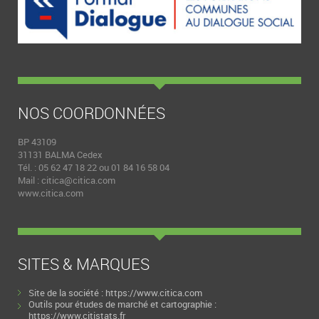
NOS COORDONNÉES
BP 43109
31131 BALMA Cedex
Tél. : 05 62 47 18 22 ou 01 84 16 58 04
Mail :
citica@citica.com
www.citica.com
SITES & MARQUES
Site de la société :
https://www.citica.com
Outils pour études de marché et cartographie :
https://www.citistats.fr