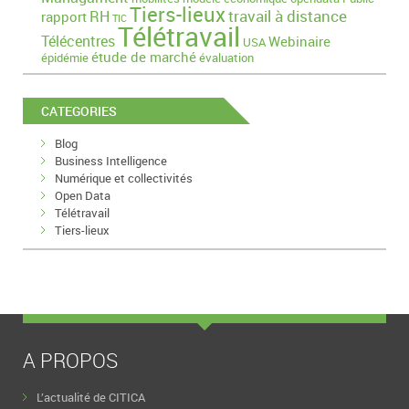
Tiers-lieux
travail à distance
RH
rapport
TIC
Télétravail
Télécentres
Webinaire
USA
étude de marché
épidémie
évaluation
CATEGORIES
Blog
Business Intelligence
Numérique et collectivités
Open Data
Télétravail
Tiers-lieux
A PROPOS
L’actualité de CITICA