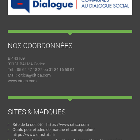
NOS COORDONNÉES
BP 43109
31131 BALMA Cedex
Tél. : 05 62 47 18 22 ou 01 84 16 58 04
Mail :
citica@citica.com
www.citica.com
SITES & MARQUES
Site de la société :
https://www.citica.com
Outils pour études de marché et cartographie :
https://www.citistats.fr