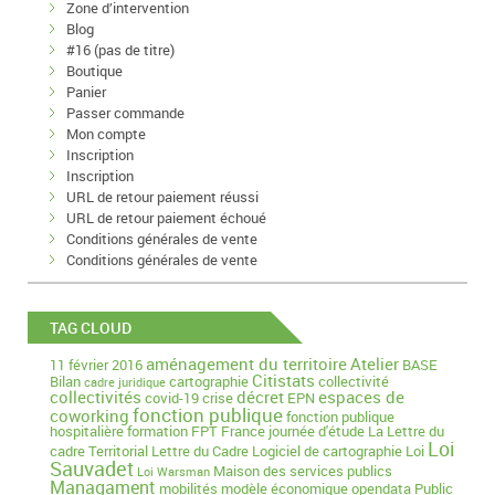
Zone d’intervention
Blog
#16 (pas de titre)
Boutique
Panier
Passer commande
Mon compte
Inscription
Inscription
URL de retour paiement réussi
URL de retour paiement échoué
Conditions générales de vente
Conditions générales de vente
TAG CLOUD
aménagement du territoire
Atelier
11 février 2016
BASE
Citistats
Bilan
cartographie
collectivité
cadre juridique
collectivités
décret
espaces de
covid-19
crise
EPN
fonction publique
coworking
fonction publique
hospitalière
formation
FPT
France
journée d'étude
La Lettre du
Loi
cadre Territorial
Lettre du Cadre
Logiciel de cartographie
Loi
Sauvadet
Maison des services publics
Loi Warsman
Managament
mobilités
modèle économique
opendata
Public