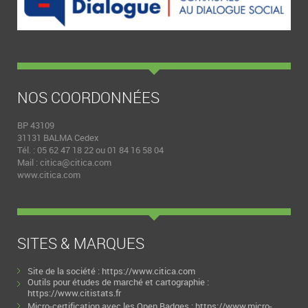
NOS COORDONNÉES
BP 43109
31131 BALMA Cedex
Tél. : 05 62 47 18 22 ou 01 84 16 58 04
Mail :
citica@citica.com
www.citica.com
SITES & MARQUES
Site de la société :
https://www.citica.com
Outils pour études de marché et cartographie :
https://www.citistats.fr
Micro-certification avec les Open Badges :
https://www.micro-