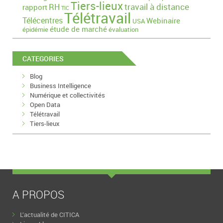
Tiers-lieux
travail à distance
RH
rapport
TIC
Télétravail
Télécentres
Webinaire
USA
étude de marché
épidémie
évaluation
CATEGORIES
Blog
Business Intelligence
Numérique et collectivités
Open Data
Télétravail
Tiers-lieux
A PROPOS
L’actualité de CITICA