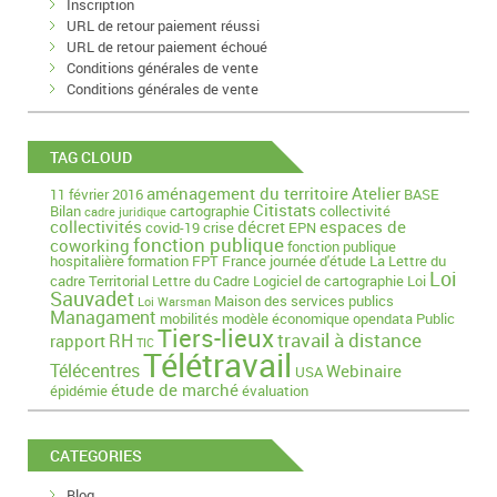
Inscription
URL de retour paiement réussi
URL de retour paiement échoué
Conditions générales de vente
Conditions générales de vente
TAG CLOUD
aménagement du territoire
Atelier
11 février 2016
BASE
Citistats
Bilan
cartographie
collectivité
cadre juridique
collectivités
décret
espaces de
covid-19
crise
EPN
fonction publique
coworking
fonction publique
hospitalière
formation
FPT
France
journée d'étude
La Lettre du
Loi
cadre Territorial
Lettre du Cadre
Logiciel de cartographie
Loi
Sauvadet
Maison des services publics
Loi Warsman
Managament
mobilités
modèle économique
opendata
Public
Tiers-lieux
travail à distance
RH
rapport
TIC
Télétravail
Télécentres
Webinaire
USA
étude de marché
épidémie
évaluation
CATEGORIES
Blog