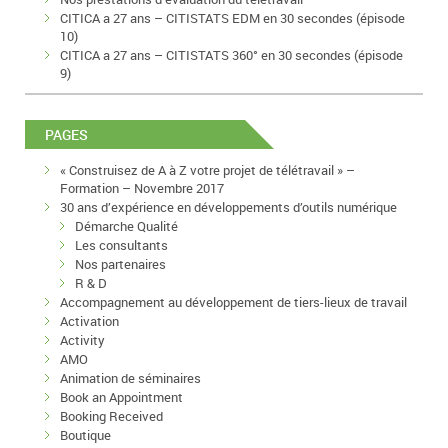
CITICA a 27 ans – CITISTATS EDM en 30 secondes (épisode
10)
CITICA a 27 ans – CITISTATS 360° en 30 secondes (épisode
9)
PAGES
« Construisez de A à Z votre projet de télétravail » –
Formation – Novembre 2017
30 ans d’expérience en développements d’outils numérique
Démarche Qualité
Les consultants
Nos partenaires
R & D
Accompagnement au développement de tiers-lieux de travail
Activation
Activity
AMO
Animation de séminaires
Book an Appointment
Booking Received
Boutique