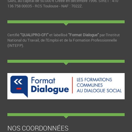
SARL au capital de 50.000 € Créée en décembre 1996. SIRET : 410
136 758 00035 - RCS Toulouse - NAF : 7022Z.
Certifié
"QUALIPRO-CFI"
et labellisé
"Format Dialogue"
par l'Institut
National du Travail, de l'Emploi et de la Formation Professionnelle
(INTEFP).
NOS COORDONNÉES