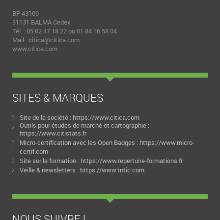
BP 43109
31131 BALMA Cedex
Tél. : 05 62 47 18 22 ou 01 84 16 58 04
Mail :
citica@citica.com
www.citica.com
SITES & MARQUES
Site de la société :
https://www.citica.com
Outils pour études de marché et cartographie :
https://www.citistats.fr
Micro-certification avec les Open Badges :
https://www.micro-
certif.com
Site sur la formation :
https://www.repertoire-formations.fr
Veille & newsletters :
https://www.tntic.com
NOUS SUIVRE !