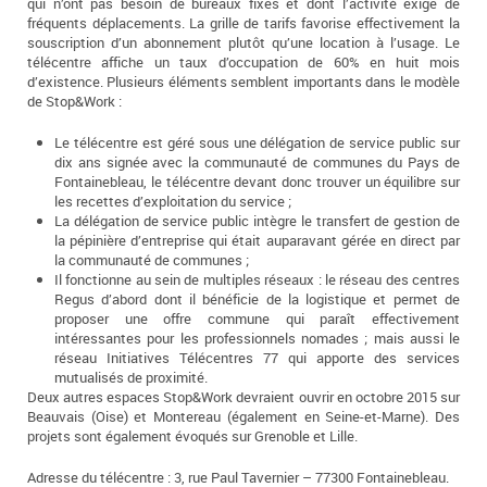
qui n’ont pas besoin de bureaux fixes et dont l’activité exige de
fréquents déplacements. La grille de tarifs favorise effectivement la
souscription d’un abonnement plutôt qu’une location à l’usage. Le
télécentre affiche un taux d’occupation de 60% en huit mois
d’existence. Plusieurs éléments semblent importants dans le modèle
de Stop&Work :
Le télécentre est géré sous une délégation de service public sur
dix ans signée avec la communauté de communes du Pays de
Fontainebleau, le télécentre devant donc trouver un équilibre sur
les recettes d’exploitation du service ;
La délégation de service public intègre le transfert de gestion de
la pépinière d’entreprise qui était auparavant gérée en direct par
la communauté de communes ;
Il fonctionne au sein de multiples réseaux : le réseau des centres
Regus d’abord dont il bénéficie de la logistique et permet de
proposer une offre commune qui paraît effectivement
intéressantes pour les professionnels nomades ; mais aussi le
réseau Initiatives Télécentres 77 qui apporte des services
mutualisés de proximité.
Deux autres espaces Stop&Work devraient ouvrir en octobre 2015 sur
Beauvais (Oise) et Montereau (également en Seine-et-Marne). Des
projets sont également évoqués sur Grenoble et Lille.
Adresse du télécentre : 3, rue Paul Tavernier – 77300 Fontainebleau.