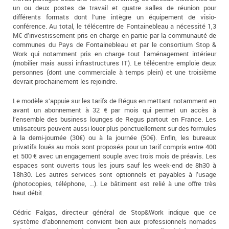
un ou deux postes de travail et quatre salles de réunion pour
différents formats dont l’une intègre un équipement de visio-
conférence. Au total, le télécentre de Fontainebleau a nécessité 1,3
M€ d’investissement pris en charge en partie par la communauté de
communes du Pays de Fontainebleau et par le consortium Stop &
Work qui notamment pris en charge tout l’aménagement intérieur
(mobilier mais aussi infrastructures IT). Le télécentre emploie deux
personnes (dont une commerciale à temps plein) et une troisième
devrait prochainement les rejoindre.
Le modèle s’appuie sur les tarifs de Régus en mettant notamment en
avant un abonnement à 32 € par mois qui permet un accès à
l’ensemble des business lounges de Regus partout en France. Les
utilisateurs peuvent aussi louer plus ponctuellement sur des formules
à la demi-journée (30€) ou à la journée (50€). Enfin, les bureaux
privatifs loués au mois sont proposés pour un tarif compris entre 400
et 500 € avec un engagement souple avec trois mois de préavis. Les
espaces sont ouverts tous les jours sauf les week-end de 8h30 à
18h30. Les autres services sont optionnels et payables à l’usage
(photocopies, téléphone, …). Le bâtiment est relié à une offre très
haut débit.
Cédric Falgas, directeur général de Stop&Work indique que ce
système d’abonnement convient bien aux professionnels nomades