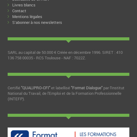
Livres blancs
Contact
Mentions légales
S’abonner à nos newsletters
SARL au capital de 50.000 € Créée en décembre 1996. SIRET : 410
136 758 00035 - RCS Toulouse - NAF : 7022Z.
Certifié
"QUALIPRO-CFI"
et labellisé
"Format Dialogue"
par l'Institut
National du Travail, de l'Emploi et de la Formation Professionnelle
(INTEFP).