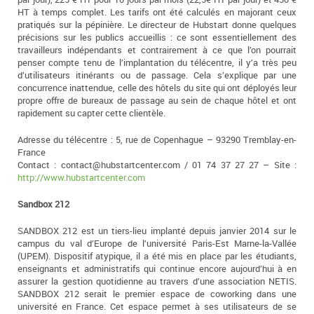
HT à temps complet. Les tarifs ont été calculés en majorant ceux
pratiqués sur la pépinière. Le directeur de Hubstart donne quelques
précisions sur les publics accueillis : ce sont essentiellement des
travailleurs indépendants et contrairement à ce que l’on pourrait
penser compte tenu de l’implantation du télécentre, il y’a très peu
d’utilisateurs itinérants ou de passage. Cela s’explique par une
concurrence inattendue, celle des hôtels du site qui ont déployés leur
propre offre de bureaux de passage au sein de chaque hôtel et ont
rapidement su capter cette clientèle.
Adresse du télécentre : 5, rue de Copenhague – 93290 Tremblay-en-
France
Contact : contact@hubstartcenter.com / 01 74 37 27 27 – Site :
http://www.hubstartcenter.com
Sandbox 212
SANDBOX 212 est un tiers-lieu implanté depuis janvier 2014 sur le
campus du val d’Europe de l’université Paris-Est Marne-la-Vallée
(UPEM). Dispositif atypique, il a été mis en place par les étudiants,
enseignants et administratifs qui continue encore aujourd’hui à en
assurer la gestion quotidienne au travers d’une association NETIS.
SANDBOX 212 serait le premier espace de coworking dans une
université en France. Cet espace permet à ses utilisateurs de se