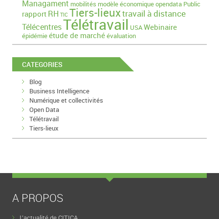
Managament
mobilités
modèle économique
opendata
Public
Tiers-lieux
travail à distance
RH
rapport
TIC
Télétravail
Télécentres
Webinaire
USA
étude de marché
épidémie
évaluation
CATEGORIES
Blog
Business Intelligence
Numérique et collectivités
Open Data
Télétravail
Tiers-lieux
A PROPOS
L’actualité de CITICA