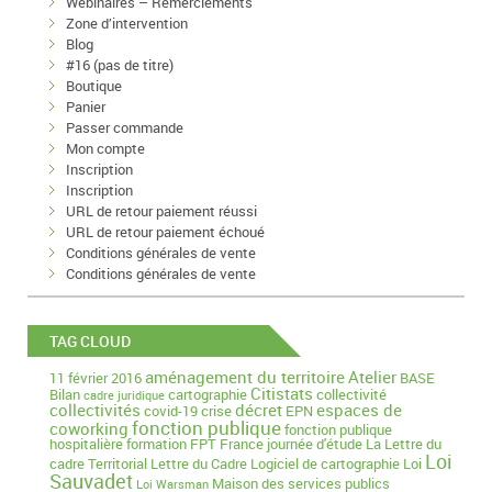
Webinaires – Remerciements
Zone d’intervention
Blog
#16 (pas de titre)
Boutique
Panier
Passer commande
Mon compte
Inscription
Inscription
URL de retour paiement réussi
URL de retour paiement échoué
Conditions générales de vente
Conditions générales de vente
TAG CLOUD
aménagement du territoire
Atelier
11 février 2016
BASE
Citistats
Bilan
cartographie
collectivité
cadre juridique
collectivités
décret
espaces de
covid-19
crise
EPN
fonction publique
coworking
fonction publique
hospitalière
formation
FPT
France
journée d'étude
La Lettre du
Loi
cadre Territorial
Lettre du Cadre
Logiciel de cartographie
Loi
Sauvadet
Maison des services publics
Loi Warsman