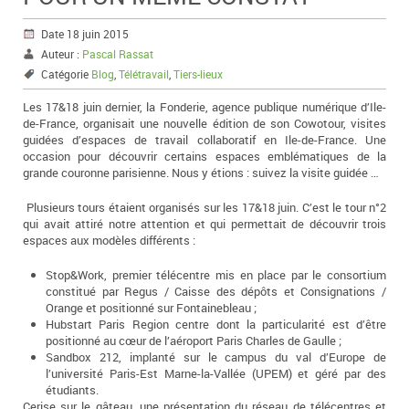
Date 18 juin 2015
Auteur :
Pascal Rassat
Catégorie
Blog
,
Télétravail
,
Tiers-lieux
Les 17&18 juin dernier, la Fonderie, agence publique numérique d’Ile-
de-France, organisait une nouvelle édition de son Cowotour, visites
guidées d’espaces de travail collaboratif en Ile-de-France. Une
occasion pour découvrir certains espaces emblématiques de la
grande couronne parisienne. Nous y étions : suivez la visite guidée …
Plusieurs tours étaient organisés sur les 17&18 juin. C’est le tour n°2
qui avait attiré notre attention et qui permettait de découvrir trois
espaces aux modèles différents :
Stop&Work, premier télécentre mis en place par le consortium
constitué par Regus / Caisse des dépôts et Consignations /
Orange et positionné sur Fontainebleau ;
Hubstart Paris Region centre dont la particularité est d’être
positionné au cœur de l’aéroport Paris Charles de Gaulle ;
Sandbox 212, implanté sur le campus du val d’Europe de
l’université Paris-Est Marne-la-Vallée (UPEM) et géré par des
étudiants.
Cerise sur le gâteau, une présentation du réseau de télécentres et