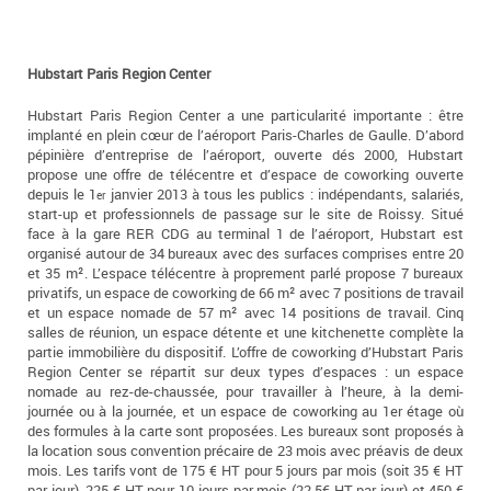
Hubstart Paris Region Center
Hubstart Paris Region Center a une particularité importante : être
implanté en plein cœur de l’aéroport Paris-Charles de Gaulle. D’abord
pépinière d’entreprise de l’aéroport, ouverte dés 2000, Hubstart
propose une offre de télécentre et d’espace de coworking ouverte
depuis le 1
janvier 2013 à tous les publics : indépendants, salariés,
er
start-up et professionnels de passage sur le site de Roissy. Situé
face à la gare RER CDG au terminal 1 de l’aéroport, Hubstart est
organisé autour de 34 bureaux avec des surfaces comprises entre 20
et 35 m². L’espace télécentre à proprement parlé propose 7 bureaux
privatifs, un espace de coworking de 66 m² avec 7 positions de travail
et un espace nomade de 57 m² avec 14 positions de travail. Cinq
salles de réunion, un espace détente et une kitchenette complète la
partie immobilière du dispositif. L’offre de coworking d’Hubstart Paris
Region Center se répartit sur deux types d’espaces : un espace
nomade au rez-de-chaussée, pour travailler à l’heure, à la demi-
journée ou à la journée, et un espace de coworking au 1er étage où
des formules à la carte sont proposées. Les bureaux sont proposés à
la location sous convention précaire de 23 mois avec préavis de deux
mois. Les tarifs vont de 175 € HT pour 5 jours par mois (soit 35 € HT
par jour), 225 € HT pour 10 jours par mois (22,5€ HT par jour) et 450 €