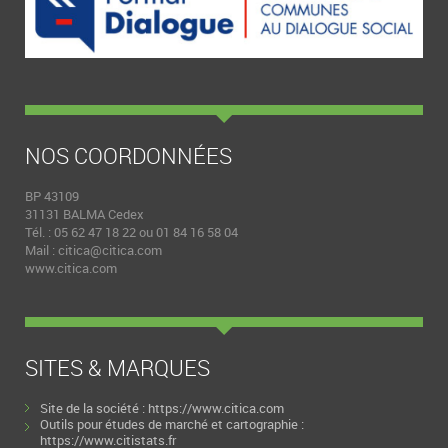
NOS COORDONNÉES
BP 43109
31131 BALMA Cedex
Tél. : 05 62 47 18 22 ou 01 84 16 58 04
Mail :
citica@citica.com
www.citica.com
SITES & MARQUES
Site de la société :
https://www.citica.com
Outils pour études de marché et cartographie :
https://www.citistats.fr