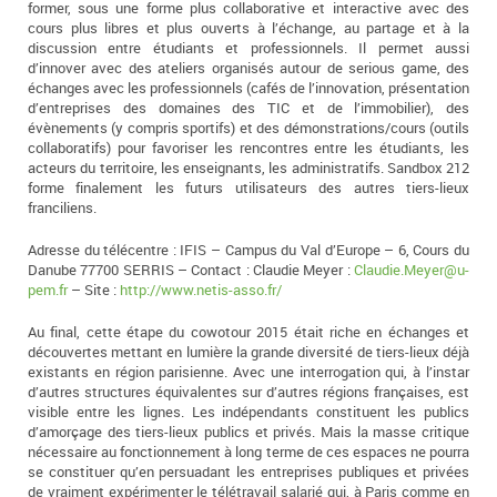
former, sous une forme plus collaborative et interactive avec des
cours plus libres et plus ouverts à l’échange, au partage et à la
discussion entre étudiants et professionnels. Il permet aussi
d’innover avec des ateliers organisés autour de serious game, des
échanges avec les professionnels (cafés de l’innovation, présentation
d’entreprises des domaines des TIC et de l’immobilier), des
évènements (y compris sportifs) et des démonstrations/cours (outils
collaboratifs) pour favoriser les rencontres entre les étudiants, les
acteurs du territoire, les enseignants, les administratifs. Sandbox 212
forme finalement les futurs utilisateurs des autres tiers-lieux
franciliens.
Adresse du télécentre : IFIS – Campus du Val d’Europe – 6, Cours du
Danube 77700 SERRIS – Contact : Claudie Meyer :
Claudie.Meyer@u-
pem.fr
– Site :
http://www.netis-asso.fr/
Au final, cette étape du cowotour 2015 était riche en échanges et
découvertes mettant en lumière la grande diversité de tiers-lieux déjà
existants en région parisienne. Avec une interrogation qui, à l’instar
d’autres structures équivalentes sur d’autres régions françaises, est
visible entre les lignes. Les indépendants constituent les publics
d’amorçage des tiers-lieux publics et privés. Mais la masse critique
nécessaire au fonctionnement à long terme de ces espaces ne pourra
se constituer qu’en persuadant les entreprises publiques et privées
de vraiment expérimenter le télétravail salarié qui, à Paris comme en