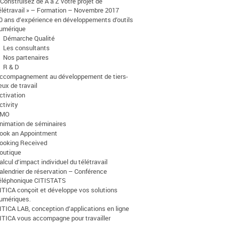
 Construisez de A à Z votre projet de
élétravail » – Formation – Novembre 2017
0 ans d’expérience en développements d’outils
umérique
Démarche Qualité
Les consultants
Nos partenaires
R & D
ccompagnement au développement de tiers-
ieux de travail
ctivation
ctivity
AMO
nimation de séminaires
ook an Appointment
ooking Received
outique
alcul d’impact individuel du télétravail
alendrier de réservation – Conférence
éléphonique CITISTATS
ITICA conçoit et développe vos solutions
umériques.
ITICA LAB, conception d’applications en ligne
ITICA vous accompagne pour travailler