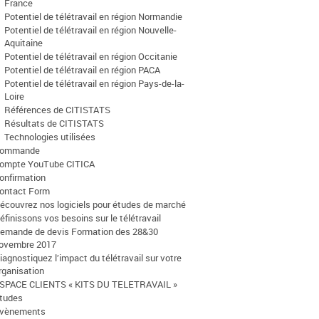
France
Potentiel de télétravail en région Normandie
Potentiel de télétravail en région Nouvelle-
Aquitaine
Potentiel de télétravail en région Occitanie
Potentiel de télétravail en région PACA
Potentiel de télétravail en région Pays-de-la-
Loire
Références de CITISTATS
Résultats de CITISTATS
Technologies utilisées
ommande
ompte YouTube CITICA
onfirmation
ontact Form
écouvrez nos logiciels pour études de marché
éfinissons vos besoins sur le télétravail
emande de devis Formation des 28&30
ovembre 2017
iagnostiquez l’impact du télétravail sur votre
rganisation
SPACE CLIENTS « KITS DU TELETRAVAIL »
tudes
vènements