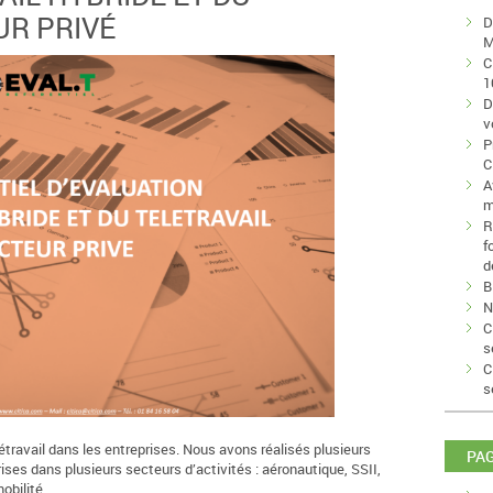
UR PRIVÉ
D
M
C
1
D
v
P
C
A
m
R
f
d
B
N
C
s
C
s
travail dans les entreprises. Nous avons réalisés plusieurs
PA
ses dans plusieurs secteurs d’activités : aéronautique, SSII,
obilité, …