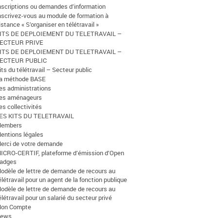
nscriptions ou demandes d’information
nscrivez-vous au module de formation à
istance « S’organiser en télétravail »
ITS DE DEPLOIEMENT DU TELETRAVAIL –
ECTEUR PRIVE
ITS DE DEPLOIEMENT DU TELETRAVAIL –
ECTEUR PUBLIC
its du télétravail – Secteur public
a méthode BASE
es administrations
es aménageurs
es collectivités
ES KITS DU TELETRAVAIL
embers
entions légales
erci de votre demande
ICRO-CERTIF, plateforme d’émission d’Open
adges
odèle de lettre de demande de recours au
élétravail pour un agent de la fonction publique
odèle de lettre de demande de recours au
élétravail pour un salarié du secteur privé
on Compte
ews