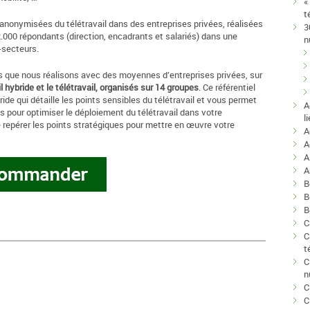
«
t
ns anonymisées du télétravail dans des entreprises privées, réalisées
3
2.000 répondants (direction, encadrants et salariés) dans une
n
i-secteurs.
ns que nous réalisons avec des moyennes d’entreprises privées, sur
 hybride et le télétravail, organisés sur 14 groupes
. Ce référentiel
de qui détaille les points sensibles du télétravail et vous permet
A
es pour optimiser le déploiement du télétravail dans votre
l
 repérer les points stratégiques pour mettre en œuvre votre
A
A
A
B
B
B
C
C
t
C
n
C
C