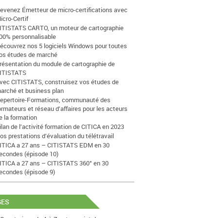
evenez Émetteur de micro-certifications avec
icro-Certif
ITISTATS CARTO, un moteur de cartographie
00% personnalisable
écouvrez nos 5 logiciels Windows pour toutes
os études de marché
résentation du module de cartographie de
ITISTATS
vec CITISTATS, construisez vos études de
arché et business plan
epertoire-Formations, communauté des
ormateurs et réseau d’affaires pour les acteurs
e la formation
ilan de l’activité formation de CITICA en 2023
os prestations d’évaluation du télétravail
ITICA a 27 ans – CITISTATS EDM en 30
econdes (épisode 10)
ITICA a 27 ans – CITISTATS 360° en 30
econdes (épisode 9)
GES