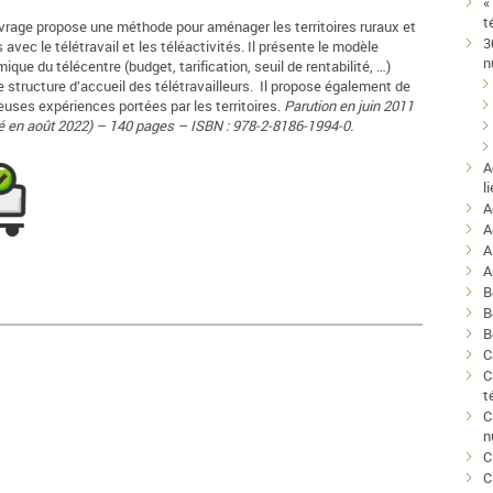
«
t
vrage propose une méthode pour aménager les territoires ruraux et
3
 avec le télétravail et les téléactivités. Il présente le modèle
n
que du télécentre (budget, tarification, seuil de rentabilité, …)
structure d’accueil des télétravailleurs. Il propose également de
uses expériences portées par les territoires.
Parution en juin 2011
té en août 2022) – 140 pages – ISBN : 978-2-8186-1994-0.
A
l
A
A
A
B
B
B
C
C
t
C
n
C
C