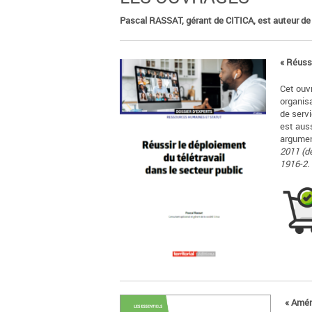
Pascal RASSAT, gérant de CITICA, est auteur de d
« Réussi
Cet ouvr
organis
de servi
est auss
argumen
2011 (de
1916-2.
« Aména