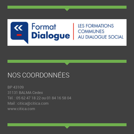
NOS COORDONNÉES
BP 43109
31131 BALMA Cedex
Tél. : 05 62 47 18 22 ou 01 84 16 58 04
Mail :
citica@citica.com
www.citica.com