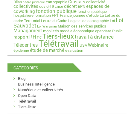
Citistats
Bilan
cartographie
collectivité
cadre juridique
collectivités
décret
espaces de
covid-19
crise
EPN
fonction publique
coworking
fonction publique
hospitalière
formation
FPT
France
journée d'étude
La Lettre du
Loi
cadre Territorial
Lettre du Cadre
Logiciel de cartographie
Loi
Sauvadet
Maison des services publics
Loi Warsman
Managament
mobilités
modèle économique
opendata
Public
Tiers-lieux
travail à distance
RH
rapport
TIC
Télétravail
Télécentres
Webinaire
USA
étude de marché
épidémie
évaluation
CATEGORIES
Blog
Business Intelligence
Numérique et collectivités
Open Data
Télétravail
Tiers-lieux