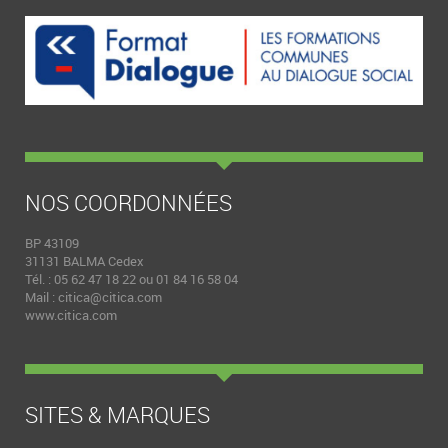
NOS COORDONNÉES
BP 43109
31131 BALMA Cedex
Tél. : 05 62 47 18 22 ou 01 84 16 58 04
Mail :
citica@citica.com
www.citica.com
SITES & MARQUES