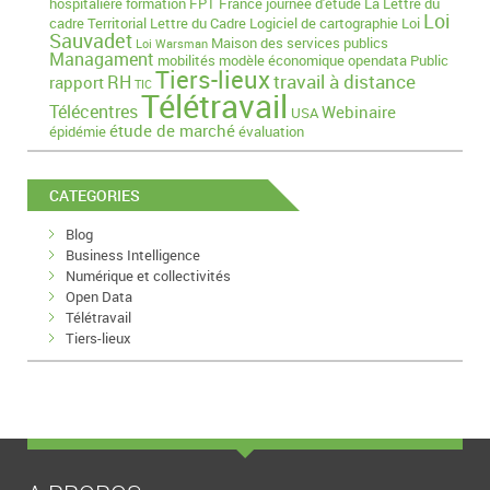
hospitalière
formation
FPT
France
journée d'étude
La Lettre du
Loi
cadre Territorial
Lettre du Cadre
Logiciel de cartographie
Loi
Sauvadet
Maison des services publics
Loi Warsman
Managament
mobilités
modèle économique
opendata
Public
Tiers-lieux
travail à distance
RH
rapport
TIC
Télétravail
Télécentres
Webinaire
USA
étude de marché
épidémie
évaluation
CATEGORIES
Blog
Business Intelligence
Numérique et collectivités
Open Data
Télétravail
Tiers-lieux