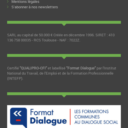
Mentions légales
S’abonner à nos newsletters
SARL au capital de 50.000 € Créée en décembre 1996. SIRET : 410
136 758 00035 - RCS Toulouse - NAF : 7022Z.
Certifié
"QUALIPRO-CFI"
et labellisé
"Format Dialogue"
par l'Institut
National du Travail, de l'Emploi et de la Formation Professionnelle
(INTEFP).