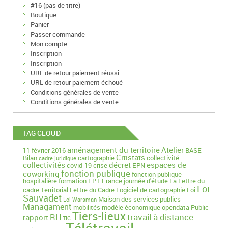
#16 (pas de titre)
Boutique
Panier
Passer commande
Mon compte
Inscription
Inscription
URL de retour paiement réussi
URL de retour paiement échoué
Conditions générales de vente
Conditions générales de vente
TAG CLOUD
aménagement du territoire
Atelier
11 février 2016
BASE
Citistats
Bilan
cartographie
collectivité
cadre juridique
collectivités
décret
espaces de
covid-19
crise
EPN
fonction publique
coworking
fonction publique
hospitalière
formation
FPT
France
journée d'étude
La Lettre du
Loi
cadre Territorial
Lettre du Cadre
Logiciel de cartographie
Loi
Sauvadet
Maison des services publics
Loi Warsman
Managament
mobilités
modèle économique
opendata
Public
Tiers-lieux
travail à distance
RH
rapport
TIC