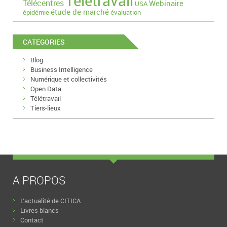
Télétravail
Télécentres
Webinaire
USA
étude de marché
épidémie
évaluation
CATEGORIES
Blog
Business Intelligence
Numérique et collectivités
Open Data
Télétravail
Tiers-lieux
A PROPOS
L’actualité de CITICA
Livres blancs
Contact