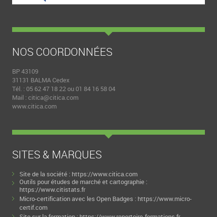
NOS COORDONNÉES
BP 43109
31131 BALMA Cedex
Tél. : 05 62 47 18 22 ou 01 84 16 58 04
Mail :
citica@citica.com
www.citica.com
SITES & MARQUES
Site de la société :
https://www.citica.com
Outils pour études de marché et cartographie :
https://www.citistats.fr
Micro-certification avec les Open Badges :
https://www.micro-
certif.com
Site sur la formation :
https://www.repertoire-formations.fr