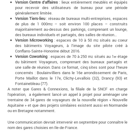
Version Centre d’affaires
: lieux entièrement meublés et équipés
pour recevoir des utilisateurs de bureau pour une période
généralement limitée.
Version Tiers-lieu
: réseau de bureaux multi-entreprises, espaces
de plus de 1 000m
– soit environ 100 places – construits
2
majoritairement au-dessus des parkings, comprenant un lounge,
des bureaux individuels et partagés, des salles de réunion…
Version Microworking
: espaces de 10 à 50 m
situés au coeur
2
des bâtiments Voyageurs, à l’image du site pilote créé à
Conflans-Sainte-Honorine début 2016.
Version Coworking
: espaces de 70 à 250 m
situés au 1
étage
2
er
du bâtiment Voyageurs, comprenant des bureaux partagés et
une salle de réunion. Dans ce format, cinq sites sont pour l’heure
concernés : Boulainvilliers dans le 16e arrondissement de Paris,
Porte Maillot dans le 17e, Clichy-Levallois (32), Drancy (93) et
Fontainebleau (77).
A noter que Gares & Connexions, la filiale de la SNCF en charge
l’opération, a également lancé un appel à projet pour aménager une
trentaine de 34 gares de voyageurs de la nouvelle région « Nouvelle
Aquitaine » et que des projets similaires existent aussi en Normandie
ou en Bretagne notamment.
Une communication devrait intervenir en septembre pour connaître le
nom des gares choisies en Ile-de-France.