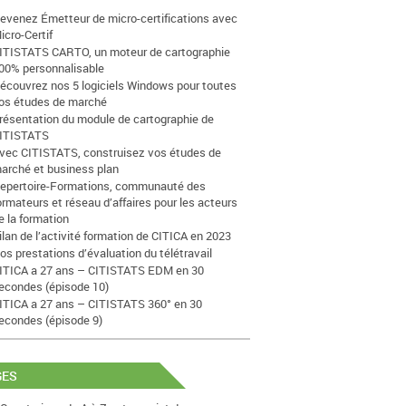
evenez Émetteur de micro-certifications avec
icro-Certif
ITISTATS CARTO, un moteur de cartographie
00% personnalisable
écouvrez nos 5 logiciels Windows pour toutes
os études de marché
résentation du module de cartographie de
ITISTATS
vec CITISTATS, construisez vos études de
arché et business plan
epertoire-Formations, communauté des
ormateurs et réseau d’affaires pour les acteurs
e la formation
ilan de l’activité formation de CITICA en 2023
os prestations d’évaluation du télétravail
ITICA a 27 ans – CITISTATS EDM en 30
econdes (épisode 10)
ITICA a 27 ans – CITISTATS 360° en 30
econdes (épisode 9)
GES