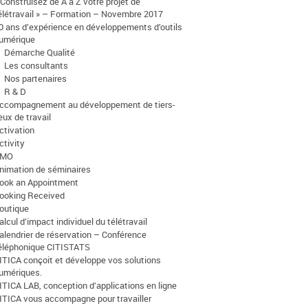
 Construisez de A à Z votre projet de
élétravail » – Formation – Novembre 2017
0 ans d’expérience en développements d’outils
umérique
Démarche Qualité
Les consultants
Nos partenaires
R & D
ccompagnement au développement de tiers-
ieux de travail
ctivation
ctivity
AMO
nimation de séminaires
ook an Appointment
ooking Received
outique
alcul d’impact individuel du télétravail
alendrier de réservation – Conférence
éléphonique CITISTATS
ITICA conçoit et développe vos solutions
umériques.
ITICA LAB, conception d’applications en ligne
ITICA vous accompagne pour travailler