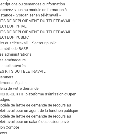
nscriptions ou demandes d’information
nscrivez-vous au module de formation à
istance « S’organiser en télétravail »
ITS DE DEPLOIEMENT DU TELETRAVAIL –
ECTEUR PRIVE
ITS DE DEPLOIEMENT DU TELETRAVAIL –
ECTEUR PUBLIC
its du télétravail – Secteur public
a méthode BASE
es administrations
es aménageurs
es collectivités
ES KITS DU TELETRAVAIL
embers
entions légales
erci de votre demande
ICRO-CERTIF, plateforme d’émission d’Open
adges
odèle de lettre de demande de recours au
élétravail pour un agent de la fonction publique
odèle de lettre de demande de recours au
élétravail pour un salarié du secteur privé
on Compte
ews