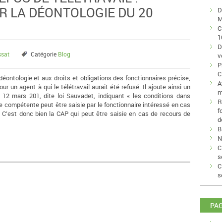
UR LA DÉONTOLOGIE DU 20
D
M
C
1
D
ssat
Catégorie
Blog
v
P
C
 déontologie et aux droits et obligations des fonctionnaires précise,
A
ur un agent à qui le télétravail aurait été refusé. Il ajoute ainsi un
m
u 12 mars 201, dite loi Sauvadet, indiquant « les conditions dans
R
e compétente peut être saisie par le fonctionnaire intéressé en cas
f
 C’est donc bien la CAP qui peut être saisie en cas de recours de
d
B
N
C
s
C
s
PA