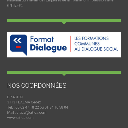
National du Travail, de l'Emploi et de la Formation Professionnelle
(INTEFP).
NOS COORDONNÉES
BP 43109
31131 BALMA Cedex
Tél. : 05 62 47 18 22 ou 01 84 16 58 04
Mail :
citica@citica.com
www.citica.com