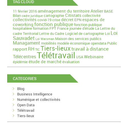
TAG CLOUD
aménagement du territoire
Atelier
11 février 2016
BASE
Citistats
Bilan
cartographie
collectivité
cadre juridique
collectivités
décret
espaces de
covid-19
crise
EPN
fonction publique
coworking
fonction publique
hospitalière
formation
FPT
France
journée d'étude
La Lettre du
Loi
cadre Territorial
Lettre du Cadre
Logiciel de cartographie
Loi
Sauvadet
Maison des services publics
Loi Warsman
Managament
mobilités
modèle économique
opendata
Public
Tiers-lieux
travail à distance
RH
rapport
TIC
Télétravail
Télécentres
Webinaire
USA
étude de marché
épidémie
évaluation
CATEGORIES
Blog
Business Intelligence
Numérique et collectivités
Open Data
Télétravail
Tiers-lieux