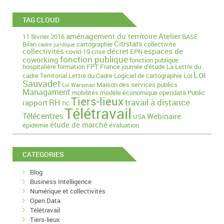
TAG CLOUD
aménagement du territoire
Atelier
11 février 2016
BASE
Citistats
Bilan
cartographie
collectivité
cadre juridique
collectivités
décret
espaces de
covid-19
crise
EPN
fonction publique
coworking
fonction publique
hospitalière
formation
FPT
France
journée d'étude
La Lettre du
Loi
cadre Territorial
Lettre du Cadre
Logiciel de cartographie
Loi
Sauvadet
Maison des services publics
Loi Warsman
Managament
mobilités
modèle économique
opendata
Public
Tiers-lieux
travail à distance
RH
rapport
TIC
Télétravail
Télécentres
Webinaire
USA
étude de marché
épidémie
évaluation
CATEGORIES
Blog
Business Intelligence
Numérique et collectivités
Open Data
Télétravail
Tiers-lieux