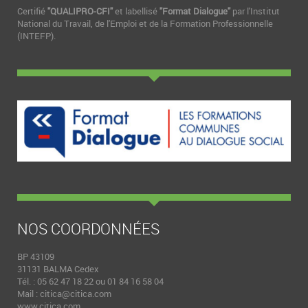
Certifié
"QUALIPRO-CFI"
et labellisé
"Format Dialogue"
par l'Institut
National du Travail, de l'Emploi et de la Formation Professionnelle
(INTEFP).
NOS COORDONNÉES
BP 43109
31131 BALMA Cedex
Tél. : 05 62 47 18 22 ou 01 84 16 58 04
Mail :
citica@citica.com
www.citica.com