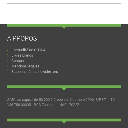
A PROPOS
L’actualité de CITICA
Livres blancs
Contact
Mentions légales
S’abonner à nos newsletters
SARL au capital de 50.000 € Créée en décembre 1996. SIRET : 410
136 758 00035 - RCS Toulouse - NAF : 7022Z.