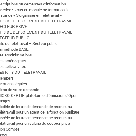
nscriptions ou demandes d’information
nscrivez-vous au module de formation à
istance « S’organiser en télétravail »
ITS DE DEPLOIEMENT DU TELETRAVAIL –
ECTEUR PRIVE
ITS DE DEPLOIEMENT DU TELETRAVAIL –
ECTEUR PUBLIC
its du télétravail – Secteur public
a méthode BASE
es administrations
es aménageurs
es collectivités
ES KITS DU TELETRAVAIL
embers
entions légales
erci de votre demande
ICRO-CERTIF, plateforme d’émission d’Open
adges
odèle de lettre de demande de recours au
élétravail pour un agent de la fonction publique
odèle de lettre de demande de recours au
élétravail pour un salarié du secteur privé
on Compte
ews