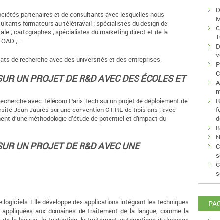
D
sociétés partenaires et de consultants avec lesquelles nous
M
ultants formateurs au télétravail ; spécialistes du design de
C
ale ; cartographes ; spécialistes du marketing direct et de la
1
 FOAD ; …
D
v
ats de recherche avec des universités et des entreprises.
P
C
UR UN PROJET DE R&D AVEC DES ÉCOLES ET
A
m
 recherche avec Télécom Paris Tech sur un projet de déploiement de
R
versité Jean-Jaurès sur une convention CIFRE de trois ans ; avec
f
ent d’une méthodologie d’étude de potentiel et d’impact du
d
B
N
UR UN PROJET DE R&D AVEC UNE
C
s
C
s
 logiciels. Elle développe des applications intégrant les techniques
PA
ielle appliquées aux domaines de traitement de la langue, comme la
e de la langue, la traduction, le traitement automatique du langage