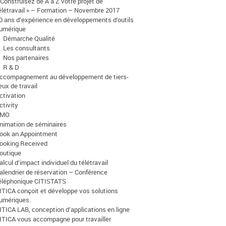
 Construisez de A à Z votre projet de
élétravail » – Formation – Novembre 2017
0 ans d’expérience en développements d’outils
umérique
Démarche Qualité
Les consultants
Nos partenaires
R & D
ccompagnement au développement de tiers-
ieux de travail
ctivation
ctivity
AMO
nimation de séminaires
ook an Appointment
ooking Received
outique
alcul d’impact individuel du télétravail
alendrier de réservation – Conférence
éléphonique CITISTATS
ITICA conçoit et développe vos solutions
umériques.
ITICA LAB, conception d’applications en ligne
ITICA vous accompagne pour travailler