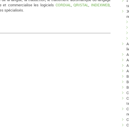
«
e et commercialise les logiciels
CORDIAL
,
QRISTAL
,
INDEXWEB
,
t
es spécialisés.
3
n
A
l
A
A
A
B
B
B
C
C
t
C
n
C
C