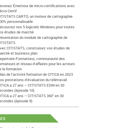
evenez Émetteur de micro-certifications avec
icro-Certif
ITISTATS CARTO, un moteur de cartographie
00% personnalisable
écouvrez nos 5 logiciels Windows pour toutes
os études de marché
résentation du module de cartographie de
ITISTATS
vec CITISTATS, construisez vos études de
arché et business plan
epertoire-Formations, communauté des
ormateurs et réseau d’affaires pour les acteurs
e la formation
ilan de l’activité formation de CITICA en 2023
os prestations d’évaluation du télétravail
ITICA a 27 ans – CITISTATS EDM en 30
econdes (épisode 10)
ITICA a 27 ans – CITISTATS 360° en 30
econdes (épisode 9)
GES