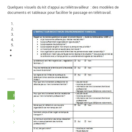
Quelques visuels du kit d’appui au télétravailleur : des modèles de
documents et tableaux pour faciliter le passage en télétravail.
1
2
3
4
5
<
>
RECENT POSTS
Devenez Émetteur de micro-certifications avec Micro-Certif
CITISTATS CARTO, un moteur de cartographie 100%
personnalisable
Découvrez nos 5 logiciels Windows pour toutes vos études
de marché