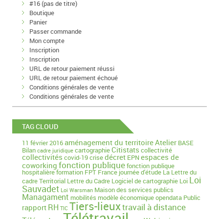
#16 (pas de titre)
Boutique
Panier
Passer commande
Mon compte
Inscription
Inscription
URL de retour paiement réussi
URL de retour paiement échoué
Conditions générales de vente
Conditions générales de vente
TAG CLOUD
aménagement du territoire
Atelier
11 février 2016
BASE
Citistats
Bilan
cartographie
collectivité
cadre juridique
collectivités
décret
espaces de
covid-19
crise
EPN
fonction publique
coworking
fonction publique
hospitalière
formation
FPT
France
journée d'étude
La Lettre du
Loi
cadre Territorial
Lettre du Cadre
Logiciel de cartographie
Loi
Sauvadet
Maison des services publics
Loi Warsman
Managament
mobilités
modèle économique
opendata
Public
Tiers-lieux
travail à distance
RH
rapport
TIC
Télétravail