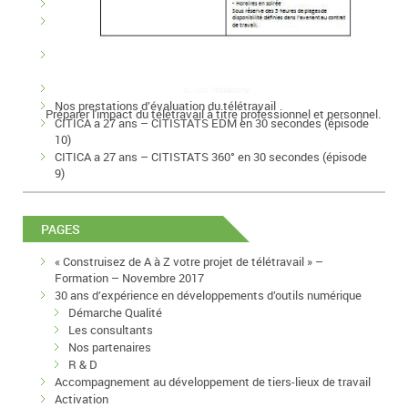
Présentation du module de cartographie de CITISTATS
Avec CITISTATS, construisez vos études de marché et
business plan
Repertoire-Formations, communauté des formateurs et
réseau d’affaires pour les acteurs de la formation
Bilan de l’activité formation de CITICA en 2023
Nos prestations d’évaluation du télétravail
Préparer l'impact du télétravail à titre professionnel et personnel.
CITICA a 27 ans – CITISTATS EDM en 30 secondes (épisode
10)
CITICA a 27 ans – CITISTATS 360° en 30 secondes (épisode
9)
PAGES
« Construisez de A à Z votre projet de télétravail » –
Formation – Novembre 2017
30 ans d’expérience en développements d’outils numérique
Démarche Qualité
Les consultants
Nos partenaires
R & D
Accompagnement au développement de tiers-lieux de travail
Activation