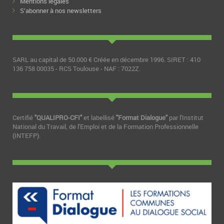
Mentions légales
S’abonner à nos newsletters
SARL au capital de 50.000 € Créée en décembre 1996. SIRET : 410
136 758 00035 - RCS Toulouse - NAF : 7022Z.
Certifié
"QUALIPRO-CFI"
et labellisé
"Format Dialogue"
par l'Institut
National du Travail, de l'Emploi et de la Formation Professionnelle
(INTEFP).