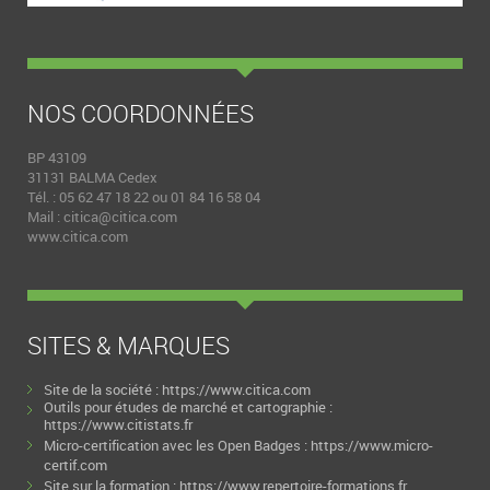
NOS COORDONNÉES
BP 43109
31131 BALMA Cedex
Tél. : 05 62 47 18 22 ou 01 84 16 58 04
Mail :
citica@citica.com
www.citica.com
SITES & MARQUES
Site de la société :
https://www.citica.com
Outils pour études de marché et cartographie :
https://www.citistats.fr
Micro-certification avec les Open Badges :
https://www.micro-
certif.com
Site sur la formation :
https://www.repertoire-formations.fr