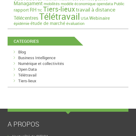
Managament
mobilités
modèle économique
opendata
Public
Tiers-lieux
travail à distance
RH
rapport
TIC
Télétravail
Télécentres
Webinaire
USA
étude de marché
épidémie
évaluation
CATEGORIES
Blog
Business Intelligence
Numérique et collectivités
Open Data
Télétravail
Tiers-lieux
A PROPOS