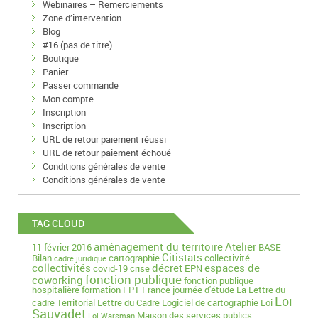
Webinaires – Remerciements
Zone d’intervention
Blog
#16 (pas de titre)
Boutique
Panier
Passer commande
Mon compte
Inscription
Inscription
URL de retour paiement réussi
URL de retour paiement échoué
Conditions générales de vente
Conditions générales de vente
TAG CLOUD
aménagement du territoire
Atelier
11 février 2016
BASE
Citistats
Bilan
cartographie
collectivité
cadre juridique
collectivités
décret
espaces de
covid-19
crise
EPN
fonction publique
coworking
fonction publique
hospitalière
formation
FPT
France
journée d'étude
La Lettre du
Loi
cadre Territorial
Lettre du Cadre
Logiciel de cartographie
Loi
Sauvadet
Maison des services publics
Loi Warsman