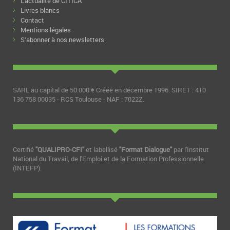
L’actualité de CITICA
Livres blancs
Contact
Mentions légales
S’abonner à nos newsletters
SARL au capital de 50.000 € Créée en décembre 1996. SIRET : 410
136 758 00035 - RCS Toulouse - NAF : 7022Z.
Certifié
"QUALIPRO-CFI"
et labellisé
"Format Dialogue"
par l'Institut
National du Travail, de l'Emploi et de la Formation Professionnelle
(INTEFP).