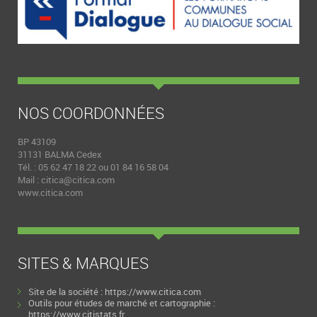
NOS COORDONNÉES
BP 43109
31131 BALMA Cedex
Tél. : 05 62 47 18 22 ou 01 84 16 58 04
Mail :
citica@citica.com
www.citica.com
SITES & MARQUES
Site de la société :
https://www.citica.com
Outils pour études de marché et cartographie :
https://www.citistats.fr