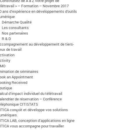
 Construisez de A à Z votre projet de
élétravail » – Formation – Novembre 2017
0 ans d’expérience en développements d’outils
umérique
Démarche Qualité
Les consultants
Nos partenaires
R & D
ccompagnement au développement de tiers-
ieux de travail
ctivation
ctivity
AMO
nimation de séminaires
ook an Appointment
ooking Received
outique
alcul d’impact individuel du télétravail
alendrier de réservation – Conférence
éléphonique CITISTATS
ITICA conçoit et développe vos solutions
umériques.
ITICA LAB, conception d’applications en ligne
ITICA vous accompagne pour travailler