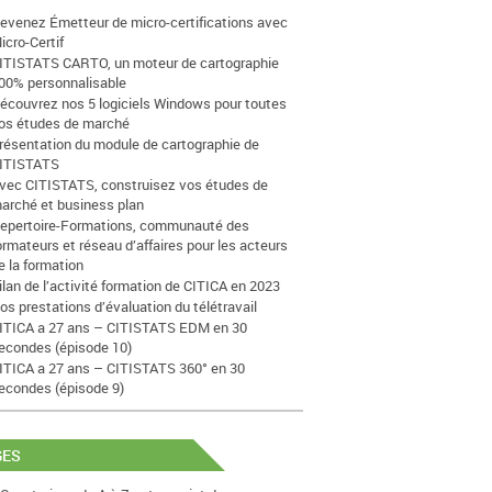
evenez Émetteur de micro-certifications avec
icro-Certif
ITISTATS CARTO, un moteur de cartographie
00% personnalisable
écouvrez nos 5 logiciels Windows pour toutes
os études de marché
résentation du module de cartographie de
ITISTATS
vec CITISTATS, construisez vos études de
arché et business plan
epertoire-Formations, communauté des
ormateurs et réseau d’affaires pour les acteurs
e la formation
ilan de l’activité formation de CITICA en 2023
os prestations d’évaluation du télétravail
ITICA a 27 ans – CITISTATS EDM en 30
econdes (épisode 10)
ITICA a 27 ans – CITISTATS 360° en 30
econdes (épisode 9)
GES