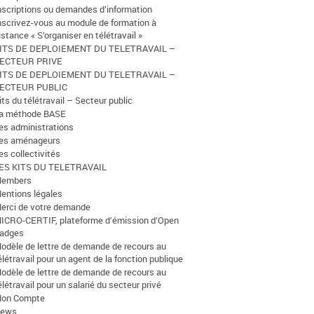
nscriptions ou demandes d’information
nscrivez-vous au module de formation à
istance « S’organiser en télétravail »
ITS DE DEPLOIEMENT DU TELETRAVAIL –
ECTEUR PRIVE
ITS DE DEPLOIEMENT DU TELETRAVAIL –
ECTEUR PUBLIC
its du télétravail – Secteur public
a méthode BASE
es administrations
es aménageurs
es collectivités
ES KITS DU TELETRAVAIL
embers
entions légales
erci de votre demande
ICRO-CERTIF, plateforme d’émission d’Open
adges
odèle de lettre de demande de recours au
élétravail pour un agent de la fonction publique
odèle de lettre de demande de recours au
élétravail pour un salarié du secteur privé
on Compte
ews