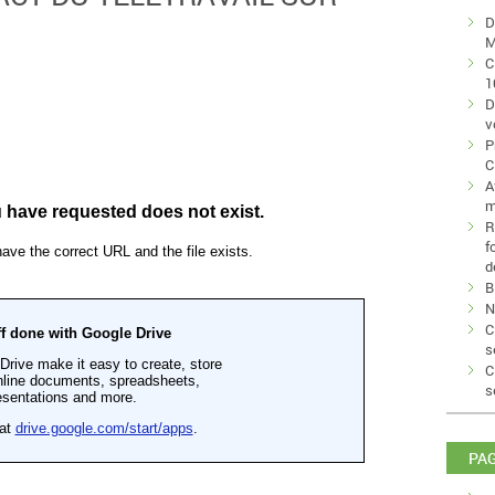
D
M
C
1
D
v
P
C
A
m
R
f
d
B
N
C
s
C
s
PA