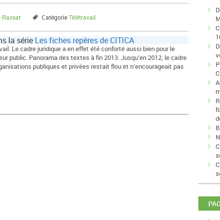
D
 Rassat
Catégorie
Télétravail
M
C
1
ns la série
Les fiches repères de CITICA
D
il. Le cadre juridique a en effet été conforté aussi bien pour le
v
teur public. Panorama des textes à fin 2013. Jusqu’en 2012, le cadre
P
rganisations publiques et privées restait flou et n’encourageait pas
C
A
m
R
f
d
B
N
C
s
C
s
PA