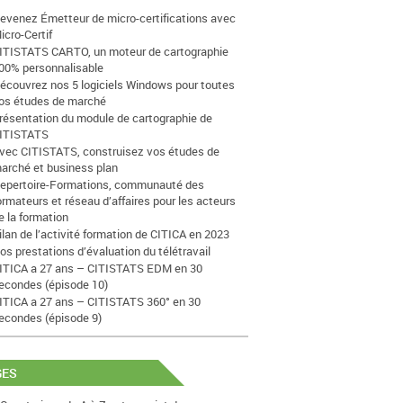
evenez Émetteur de micro-certifications avec
icro-Certif
ITISTATS CARTO, un moteur de cartographie
00% personnalisable
écouvrez nos 5 logiciels Windows pour toutes
os études de marché
résentation du module de cartographie de
ITISTATS
vec CITISTATS, construisez vos études de
arché et business plan
epertoire-Formations, communauté des
ormateurs et réseau d’affaires pour les acteurs
e la formation
ilan de l’activité formation de CITICA en 2023
os prestations d’évaluation du télétravail
ITICA a 27 ans – CITISTATS EDM en 30
econdes (épisode 10)
ITICA a 27 ans – CITISTATS 360° en 30
econdes (épisode 9)
GES