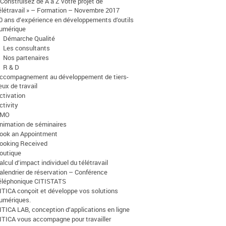
 Construisez de A à Z votre projet de
élétravail » – Formation – Novembre 2017
0 ans d’expérience en développements d’outils
umérique
Démarche Qualité
Les consultants
Nos partenaires
R & D
ccompagnement au développement de tiers-
ieux de travail
ctivation
ctivity
AMO
nimation de séminaires
ook an Appointment
ooking Received
outique
alcul d’impact individuel du télétravail
alendrier de réservation – Conférence
éléphonique CITISTATS
ITICA conçoit et développe vos solutions
umériques.
ITICA LAB, conception d’applications en ligne
ITICA vous accompagne pour travailler