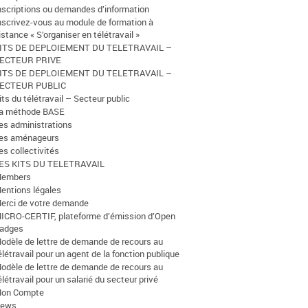
nscriptions ou demandes d’information
nscrivez-vous au module de formation à
istance « S’organiser en télétravail »
ITS DE DEPLOIEMENT DU TELETRAVAIL –
ECTEUR PRIVE
ITS DE DEPLOIEMENT DU TELETRAVAIL –
ECTEUR PUBLIC
its du télétravail – Secteur public
a méthode BASE
es administrations
es aménageurs
es collectivités
ES KITS DU TELETRAVAIL
embers
entions légales
erci de votre demande
ICRO-CERTIF, plateforme d’émission d’Open
adges
odèle de lettre de demande de recours au
élétravail pour un agent de la fonction publique
odèle de lettre de demande de recours au
élétravail pour un salarié du secteur privé
on Compte
ews