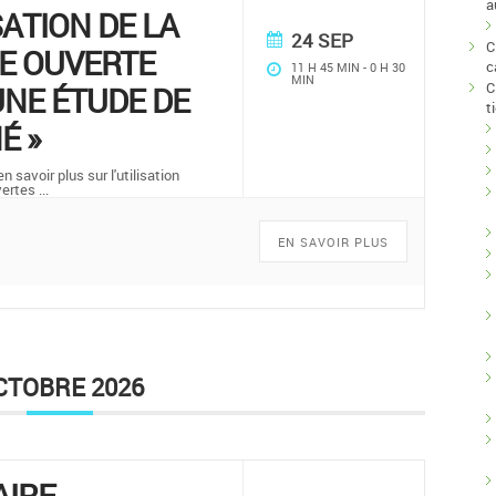
a
SATION DE LA
24 SEP
C
E OUVERTE
c
11 H 45 MIN
-
0 H 30
MIN
C
NE ÉTUDE DE
t
É »
 savoir plus sur l'utilisation
vertes
...
EN SAVOIR PLUS
CTOBRE 2026
AIRE