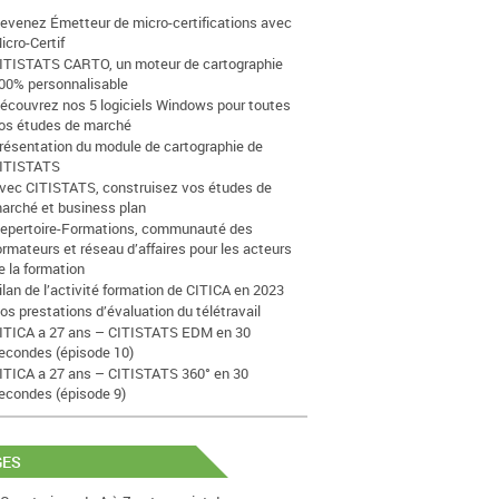
evenez Émetteur de micro-certifications avec
icro-Certif
ITISTATS CARTO, un moteur de cartographie
00% personnalisable
écouvrez nos 5 logiciels Windows pour toutes
os études de marché
résentation du module de cartographie de
ITISTATS
vec CITISTATS, construisez vos études de
arché et business plan
epertoire-Formations, communauté des
ormateurs et réseau d’affaires pour les acteurs
e la formation
ilan de l’activité formation de CITICA en 2023
os prestations d’évaluation du télétravail
ITICA a 27 ans – CITISTATS EDM en 30
econdes (épisode 10)
ITICA a 27 ans – CITISTATS 360° en 30
econdes (épisode 9)
GES