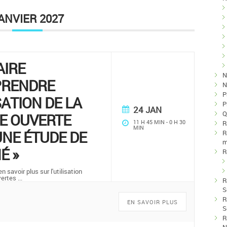
ANVIER 2027
AIRE
N
PRENDRE
N
P
SATION DE LA
P
24 JAN
Q
E OUVERTE
11 H 45 MIN
-
0 H 30
R
MIN
NE ÉTUDE DE
R
m
É »
R
 savoir plus sur l'utilisation
vertes
...
R
S
R
EN SAVOIR PLUS
S
R