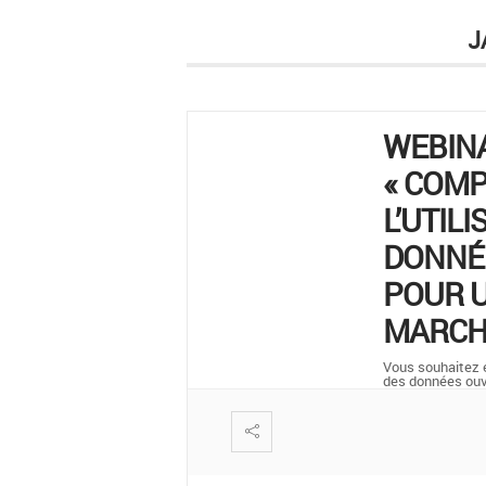
J
WEBIN
« COM
L’UTILI
DONNÉ
POUR U
MARCH
Vous souhaitez en
des données ou