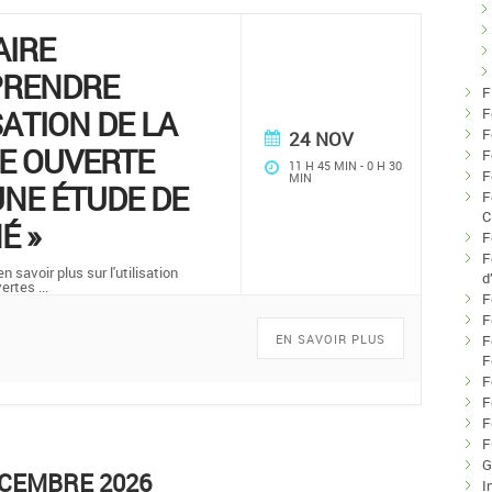
AIRE
PRENDRE
F
SATION DE LA
F
F
24 NOV
E OUVERTE
F
11 H 45 MIN
-
0 H 30
F
MIN
NE ÉTUDE DE
F
C
É »
F
F
 savoir plus sur l'utilisation
d
vertes
...
F
F
EN SAVOIR PLUS
F
F
F
F
F
F
G
CEMBRE 2026
I