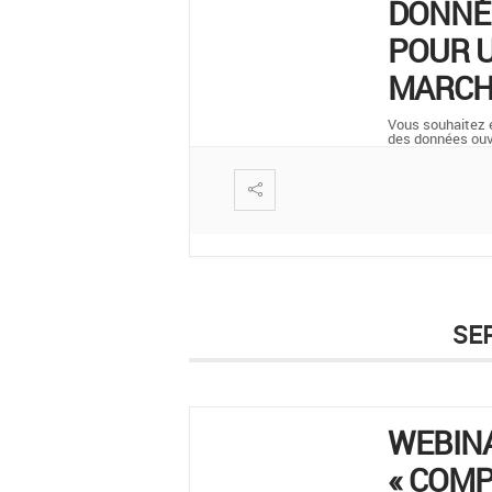
DONNÉ
POUR U
MARCH
Vous souhaitez en
des données ou
SE
WEBIN
« COM