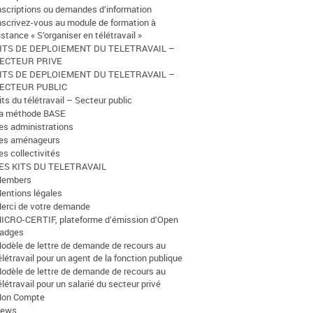
nscriptions ou demandes d’information
nscrivez-vous au module de formation à
istance « S’organiser en télétravail »
ITS DE DEPLOIEMENT DU TELETRAVAIL –
ECTEUR PRIVE
ITS DE DEPLOIEMENT DU TELETRAVAIL –
ECTEUR PUBLIC
its du télétravail – Secteur public
a méthode BASE
es administrations
es aménageurs
es collectivités
ES KITS DU TELETRAVAIL
embers
entions légales
erci de votre demande
ICRO-CERTIF, plateforme d’émission d’Open
adges
odèle de lettre de demande de recours au
élétravail pour un agent de la fonction publique
odèle de lettre de demande de recours au
élétravail pour un salarié du secteur privé
on Compte
ews