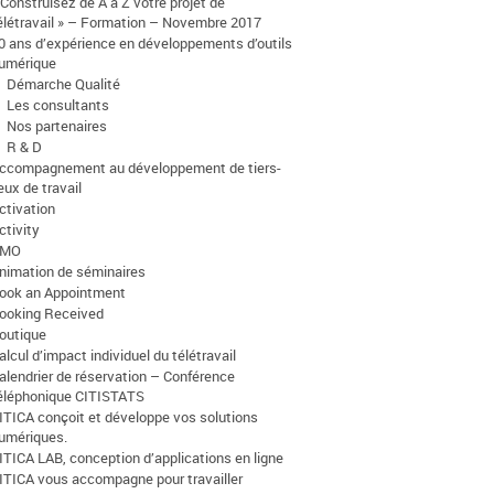
 Construisez de A à Z votre projet de
élétravail » – Formation – Novembre 2017
0 ans d’expérience en développements d’outils
umérique
Démarche Qualité
Les consultants
Nos partenaires
R & D
ccompagnement au développement de tiers-
ieux de travail
ctivation
ctivity
AMO
nimation de séminaires
ook an Appointment
ooking Received
outique
alcul d’impact individuel du télétravail
alendrier de réservation – Conférence
éléphonique CITISTATS
ITICA conçoit et développe vos solutions
umériques.
ITICA LAB, conception d’applications en ligne
ITICA vous accompagne pour travailler