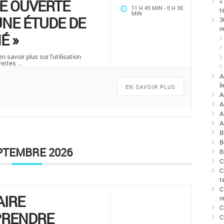
E OUVERTE
«
11 H 45 MIN
-
0 H 30
t
MIN
NE ÉTUDE DE
3
n
É »
 savoir plus sur l'utilisation
vertes
...
A
l
EN SAVOIR PLUS
A
A
A
B
B
PTEMBRE 2026
B
C
C
t
C
AIRE
n
C
PRENDRE
C