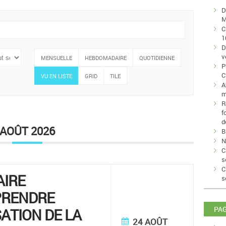
D
M
C
1
D
v
MENSUELLE
HEBDOMADAIRE
QUOTIDIENNE
P
C
VU EN LISTE
GRID
TILE
A
m
R
f
d
AOÛT 2026
B
N
C
s
C
AIRE
s
PRENDRE
PA
SATION DE LA
24 AOÛT