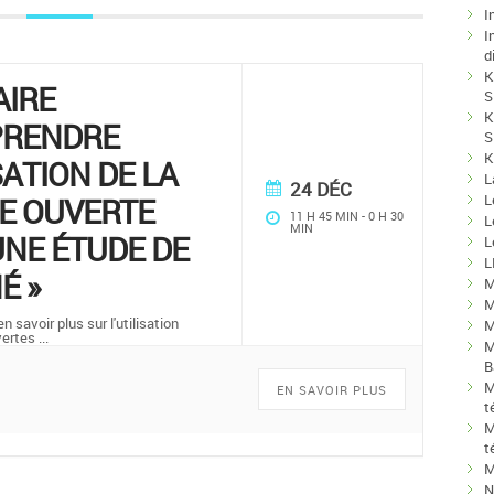
I
I
d
K
AIRE
S
K
PRENDRE
S
K
SATION DE LA
L
24 DÉC
E OUVERTE
L
11 H 45 MIN
-
0 H 30
L
MIN
NE ÉTUDE DE
L
L
É »
M
M
 savoir plus sur l'utilisation
M
vertes
...
M
B
M
EN SAVOIR PLUS
t
M
t
M
N