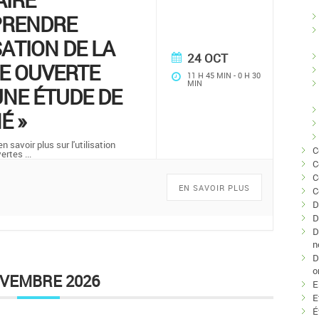
PRENDRE
SATION DE LA
24 OCT
E OUVERTE
11 H 45 MIN
-
0 H 30
MIN
NE ÉTUDE DE
É »
 savoir plus sur l'utilisation
C
vertes
...
C
C
EN SAVOIR PLUS
C
D
D
D
n
D
o
VEMBRE 2026
E
E
É