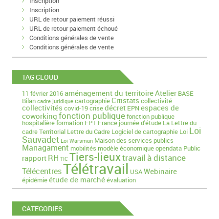
Inscription
Inscription
URL de retour paiement réussi
URL de retour paiement échoué
Conditions générales de vente
Conditions générales de vente
TAG CLOUD
aménagement du territoire
Atelier
11 février 2016
BASE
Citistats
Bilan
cartographie
collectivité
cadre juridique
collectivités
décret
espaces de
covid-19
crise
EPN
fonction publique
coworking
fonction publique
hospitalière
formation
FPT
France
journée d'étude
La Lettre du
Loi
cadre Territorial
Lettre du Cadre
Logiciel de cartographie
Loi
Sauvadet
Maison des services publics
Loi Warsman
Managament
mobilités
modèle économique
opendata
Public
Tiers-lieux
travail à distance
RH
rapport
TIC
Télétravail
Télécentres
Webinaire
USA
étude de marché
épidémie
évaluation
CATEGORIES