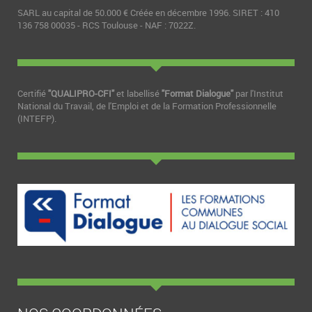
SARL au capital de 50.000 € Créée en décembre 1996. SIRET : 410
136 758 00035 - RCS Toulouse - NAF : 7022Z.
Certifié
"QUALIPRO-CFI"
et labellisé
"Format Dialogue"
par l'Institut
National du Travail, de l'Emploi et de la Formation Professionnelle
(INTEFP).