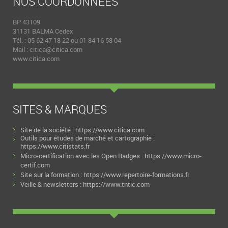
NOS COORDONNÉES
BP 43109
31131 BALMA Cedex
Tél. : 05 62 47 18 22 ou 01 84 16 58 04
Mail :
citica@citica.com
www.citica.com
SITES & MARQUES
Site de la société :
https://www.citica.com
Outils pour études de marché et cartographie :
https://www.citistats.fr
Micro-certification avec les Open Badges :
https://www.micro-
certif.com
Site sur la formation :
https://www.repertoire-formations.fr
Veille & newsletters :
https://www.tntic.com